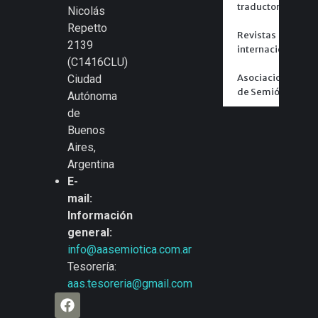
traductores
Nicolás
Repetto
Revistas
2139
internacionales
(C1416CLU)
Asociaciones
Ciudad
de Semiótica
Autónoma
de
Buenos
Aires,
Argentina
E-
mail:
Información
general:
info@aasemiotica.com.ar
Tesorería:
aas.tesoreria@gmail.com