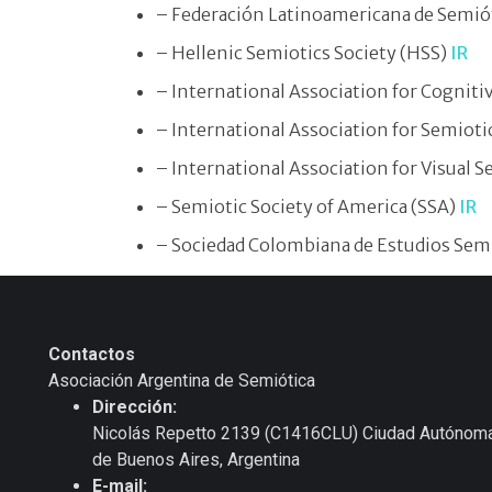
– Federación Latinoamericana de Semió
– Hellenic Semiotics Society (HSS)
IR
– International Association for Cogniti
– International Association for Semioti
– International Association for Visual S
– Semiotic Society of America (SSA)
IR
– Sociedad Colombiana de Estudios Se
Contactos
Asociación Argentina de Semiótica
Dirección:
Nicolás Repetto 2139 (C1416CLU) Ciudad Autónom
de Buenos Aires, Argentina
E-mail: