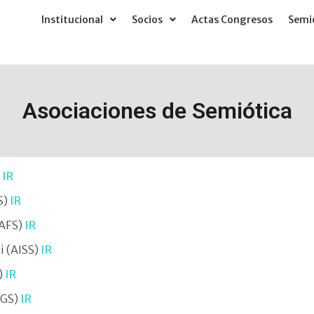
Institucional
Socios
Actas Congresos
Semió
Asociaciones de Semiótica
)
IR
S)
IR
(AFS)
IR
i (AISS)
IR
)
IR
DGS)
IR