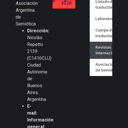
Listado de
2026
Asociación
traductores
Argentina
de
Laboratorios
Semiótica
Cuerpo de
Dirección:
traductores
Nicolás
Repetto
Revistas
2139
internacionales
(C1416CLU)
Asociaciones
Ciudad
de Semiótica
Autónoma
de
Buenos
Aires,
Argentina
E-
mail:
Información
general: