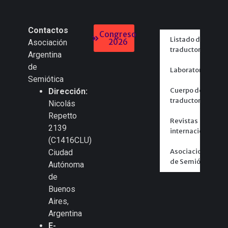
Contactos
Congreso
Listado de
2026
Asociación
traductores
Argentina
de
Laboratorios
Semiótica
Cuerpo de
Dirección:
traductores
Nicolás
Repetto
Revistas
2139
internacionales
(C1416CLU)
Asociaciones
Ciudad
de Semiótica
Autónoma
de
Buenos
Aires,
Argentina
E-