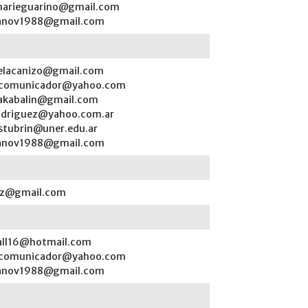
marieguarino@gmail.com
ianov1988@gmail.com
elacanizo@gmail.com
scomunicador@yahoo.com
takabalin@gmail.com
odriguez@yahoo.com.ar
.stubrin@uner.edu.ar
ianov1988@gmail.com
yz@gmail.com
all16@hotmail.com
scomunicador@yahoo.com
ianov1988@gmail.com