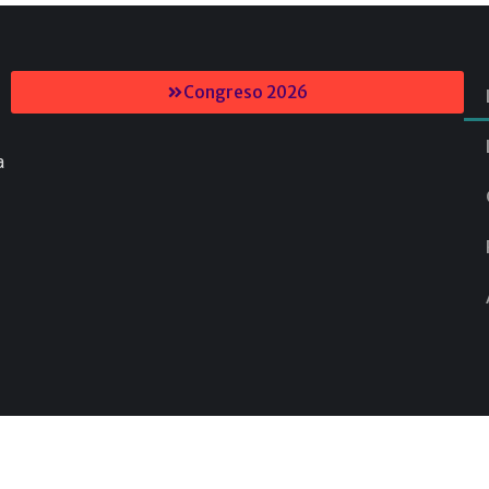
Congreso 2026
a
Diseño & Programación:
Beat64Studio