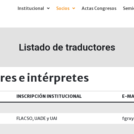
Institucional
Socios
Actas Congresos
Semió
Listado de traductores
res e intérpretes
INSCRIPCIÓN INSTITUCIONAL
E-MA
FLACSO, UADE y UAI
fgrx