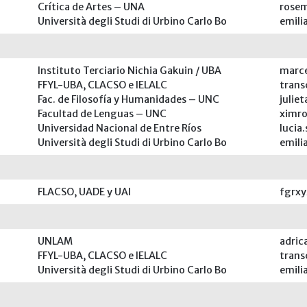
Crítica de Artes – UNA
rose
Università degli Studi di Urbino Carlo Bo
emil
Instituto Terciario Nichia Gakuin / UBA
marc
FFYL-UBA, CLACSO e IELALC
tran
Fac. de Filosofía y Humanidades – UNC
julie
Facultad de Lenguas – UNC
ximr
Universidad Nacional de Entre Ríos
lucia
Università degli Studi di Urbino Carlo Bo
emil
FLACSO, UADE y UAI
fgrx
UNLAM
adric
FFYL-UBA, CLACSO e IELALC
tran
Università degli Studi di Urbino Carlo Bo
emil