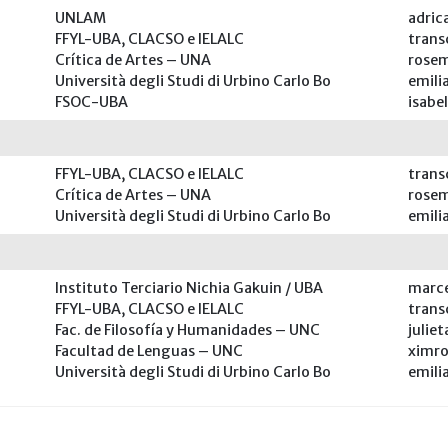
UNLAM
adric
FFYL-UBA, CLACSO e IELALC
tran
Crítica de Artes – UNA
rose
Università degli Studi di Urbino Carlo Bo
emil
FSOC-UBA
isabe
FFYL-UBA, CLACSO e IELALC
tran
Crítica de Artes – UNA
rose
Università degli Studi di Urbino Carlo Bo
emil
Instituto Terciario Nichia Gakuin / UBA
marc
FFYL-UBA, CLACSO e IELALC
tran
Fac. de Filosofía y Humanidades – UNC
julie
Facultad de Lenguas – UNC
ximr
Università degli Studi di Urbino Carlo Bo
emil