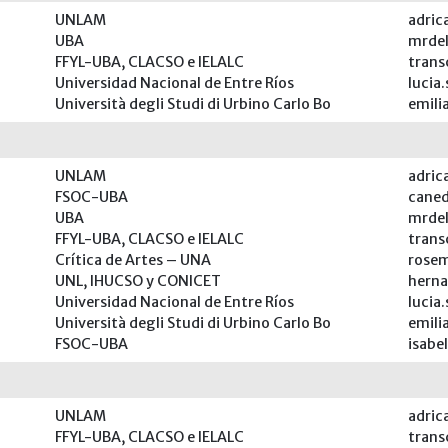
UNLAM
adric
UBA
mrde
FFYL-UBA, CLACSO e IELALC
tran
Universidad Nacional de Entre Ríos
lucia
Università degli Studi di Urbino Carlo Bo
emil
UNLAM
adric
FSOC-UBA
cane
UBA
mrde
FFYL-UBA, CLACSO e IELALC
tran
Crítica de Artes – UNA
rose
UNL, IHUCSO y CONICET
herna
Universidad Nacional de Entre Ríos
lucia
Università degli Studi di Urbino Carlo Bo
emil
FSOC-UBA
isabe
UNLAM
adric
FFYL-UBA, CLACSO e IELALC
tran