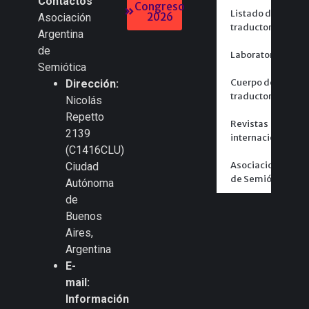
Contactos
Congreso
Listado de
2026
Asociación
traductores
Argentina
de
Laboratorios
Semiótica
Cuerpo de
Dirección:
traductores
Nicolás
Repetto
Revistas
2139
internacionales
(C1416CLU)
Asociaciones
Ciudad
de Semiótica
Autónoma
de
Buenos
Aires,
Argentina
E-
mail:
Información