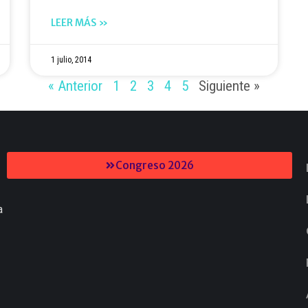
LEER MÁS »
1 julio, 2014
« Anterior
1
2
3
4
5
Siguiente »
Congreso 2026
a