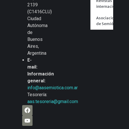
Revistas
2139
internacionales
(C1416CLU)
Asociaciones
Ciudad
de Semiótica
Autónoma
de
Buenos
Aires,
Argentina
E-
mail:
Información
general:
info@aasemiotica.com.ar
Tesorería:
aas.tesoreria@gmail.com