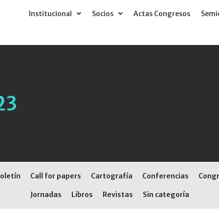
Institucional
Socios
Actas Congresos
Semió
23
oletín
Call for papers
Cartografía
Conferencias
Cong
Jornadas
Libros
Revistas
Sin categoría