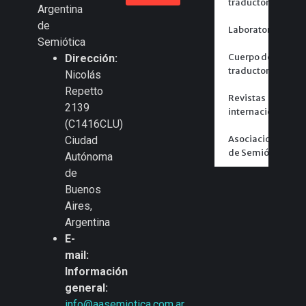
traductores
Argentina
de
Laboratorios
Semiótica
Cuerpo de
Dirección:
traductores
Nicolás
Repetto
Revistas
2139
internacionales
(C1416CLU)
Asociaciones
Ciudad
de Semiótica
Autónoma
de
Buenos
Aires,
Argentina
E-
mail:
Información
general:
info@aasemiotica.com.ar