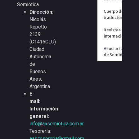
Semiótica
Cuerpo de
Dirección:
traductores
Nicolás
Repetto
Revistas
2139
internacionales
(C1416CLU)
Asociaciones
Ciudad
de Semiótica
Autónoma
de
Buenos
Aires,
Argentina
E-
mail:
Información
general:
info@aasemiotica.com.ar
Tesorería:
aas.tesoreria@gmail.com