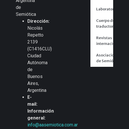
Argentina
de
Laboratorios
Semiótica
Cuerpo de
Dirección:
traductores
Nicolás
Repetto
Revistas
2139
internacionales
(C1416CLU)
Asociaciones
Ciudad
de Semiótica
Autónoma
de
Buenos
Aires,
Argentina
E-
mail:
Información
general:
info@aasemiotica.com.ar