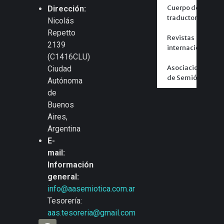
Cuerpo de
Dirección:
traductores
Nicolás
Repetto
Revistas
2139
internacionales
(C1416CLU)
Asociaciones
Ciudad
de Semiótica
Autónoma
de
Buenos
Aires,
Argentina
E-
mail:
Información
general:
info@aasemiotica.com.ar
Tesorería:
aas.tesoreria@gmail.com