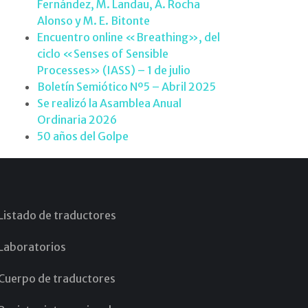
Fernández, M. Landau, A. Rocha
Alonso y M. E. Bitonte
Encuentro online «Breathing», del
ciclo «Senses of Sensible
Processes» (IASS) – 1 de julio
Boletín Semiótico Nº5 – Abril 2025
Se realizó la Asamblea Anual
Ordinaria 2026
50 años del Golpe
Listado de traductores
Laboratorios
Cuerpo de traductores