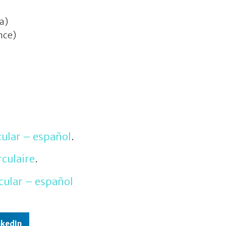
a)
nce)
cular – español
.
rculaire
.
cular – español
nkedIn