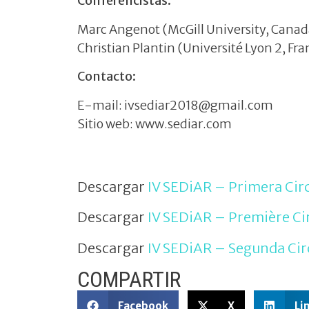
Conferencistas:
Marc Angenot (McGill University, Canad
Christian Plantin (Université Lyon 2, Fra
Contacto:
E-mail: ivsediar2018@gmail.com
Sitio web: www.sediar.com
Descargar
IV SEDiAR – Primera Cir
Descargar
IV SEDiAR – Première Ci
Descargar
IV SEDiAR – Segunda Cir
COMPARTIR
Facebook
X
Li