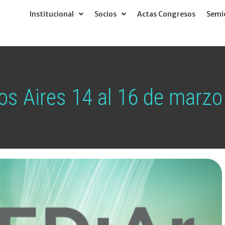
Institucional
Socios
Actas Congresos
Semió
os Aires 14 al 16 de marz