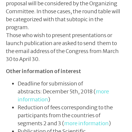
proposal will be considered by the Organizing
Committee. In those cases, the round table will
be categorized with that subtopic in the
program.
Those who wish to present presentations or
launch publication are asked to send them to
the email address of the Congress from March
30 to April 30.
Other information of interest
Deadline for submission of
abstracts: December 5th, 2018 (
more
information
)
Reduction of fees corresponding to the
participants from the countries of
segments 2 and 3 (
more information
)
Publication of the Scientific