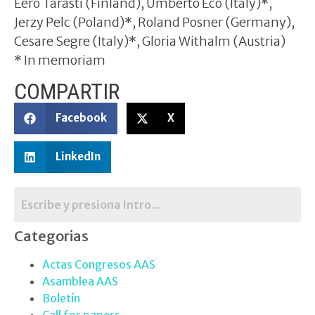
Eero Tarasti (Finland), Umberto Eco (Italy)*,
Jerzy Pelc (Poland)*, Roland Posner (Germany),
Cesare Segre (Italy)*, Gloria Withalm (Austria)
* In memoriam
COMPARTIR
Facebook
X
LinkedIn
Categorias
Actas Congresos AAS
Asamblea AAS
Boletín
Call for papers