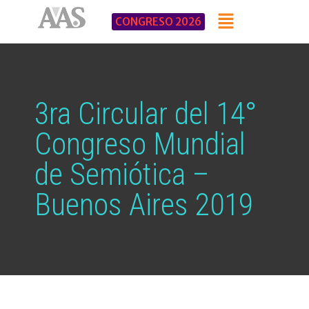
CONGRESO 2026
3ra Circular del 14°
Congreso Mundial
de Semiótica –
Buenos Aires 2019