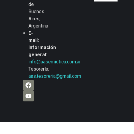
de
Buenos
Aires,
Argentina
E-
mail:
Información
general:
info@aasemiotica.com.ar
Tesorería:
aas.tesoreria@gmail.com
Diseño & Programación:
Beat64Studio