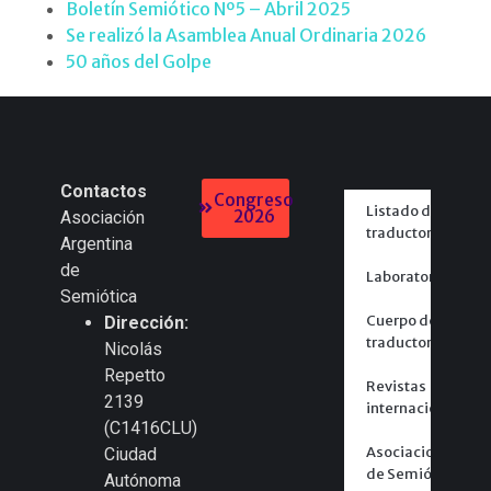
Boletín Semiótico Nº5 – Abril 2025
Se realizó la Asamblea Anual Ordinaria 2026
50 años del Golpe
Contactos
Congreso
Listado de
2026
Asociación
traductores
Argentina
de
Laboratorios
Semiótica
Cuerpo de
Dirección:
traductores
Nicolás
Repetto
Revistas
2139
internacionales
(C1416CLU)
Asociaciones
Ciudad
de Semiótica
Autónoma